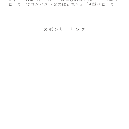
く
ビーカーでコンパクトなのはどれ？」「A型ベビーカー
で押しやすいのはどれ？」上記のような悩みがあるマ
マ...
スポンサーリンク