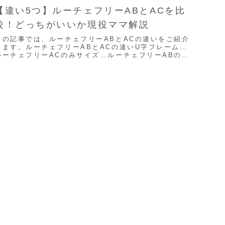
【違い5つ】ルーチェフリーABとACを比
較！どっちがいいか現役ママ解説
この記事では、ルーチェフリーABとACの違いをご紹介
します。ルーチェフリーABとACの違いU字フレーム…
ルーチェフリーACのみサイズ…ルーチェフリーABの方
が幅がスリム重さ…ルーチェフリーABの方がわ...