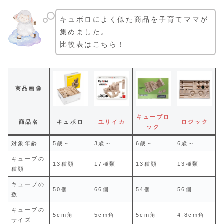
キュボロによく似た商品を子育てママが
集めました。
比較表はこちら！
商品画像
キューブロ
商品名
キュボロ
ユリイカ
ロジック
ック
対象年齢
5歳～
3歳～
6歳～
6歳～
キューブの
13種類
17種類
13種類
13種類
種類
キューブの
50個
66個
54個
56個
数
キューブの
5cm角
5cm角
5cm角
4.8cm角
サイズ