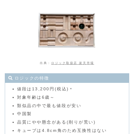
出典：
ロジック取扱店 楽天市場
ロジックの特徴
値段は13,200円(税込)
＊
対象年齢は6歳～
類似品の中で最も値段が安い
中国製
品質にやや懸念がある(削りが荒い)
キューブは4.8cm角のため互換性はない