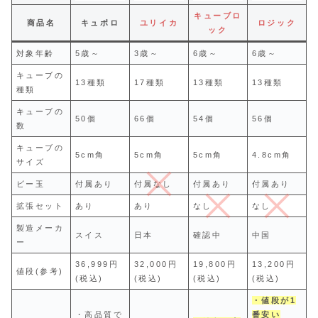
キューブロ
商品名
キュボロ
ユリイカ
ロジック
ック
対象年齢
5歳～
3歳～
6歳～
6歳～
キューブの
13種類
17種類
13種類
13種類
種類
キューブの
50個
66個
54個
56個
数
キューブの
5cm角
5cm角
5cm角
4.8cm角
サイズ
ビー玉
付属あり
付属なし
付属あり
付属あり
拡張セット
あり
あり
なし
なし
製造メーカ
スイス
日本
確認中
中国
ー
36,999円
32,000円
19,800円
13,200円
値段(参考)
(税込)
(税込)
(税込)
(税込)
・値段が1
・高品質で
番安い