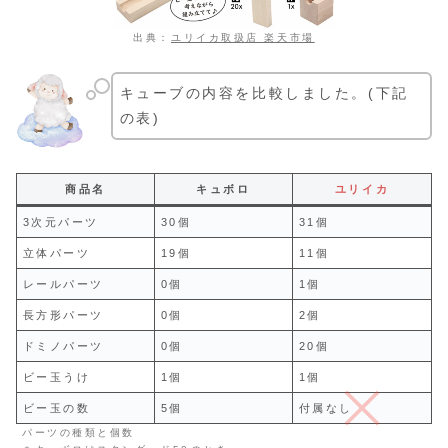
出典：
ユリイカ取扱店 楽天市場
キューブの内容を比較しました。(下記
の表)
商品名
キュボロ
ユリイカ
3次元パーツ
30個
31個
立体パーツ
19個
11個
レールパーツ
0個
1個
長方形パーツ
0個
2個
ドミノパーツ
0個
20個
ビー玉うけ
1個
1個
ビー玉の数
5個
付属なし
パーツの種類と個数