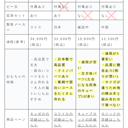
ビー玉
付属あり
付属なし
付属あり
付属あり
拡張セット
あり
あり
なし
なし
製造メーカ
スイス
日本
確認中
中国
ー
36,999円
32,000円
19,800円
13,200円
値段(参考)
(税込)
(税込)
(税込)
(税込)
・値段が1
・高品質で
・日本製
で
番安い
・値段が安
丈夫
高品質
・品質に懸
い
・面白いコ
・ドミノパ
念あり(削
・立方体パ
おもちゃの
ースをたく
ーツあり
りが荒い)
ーツ(土台
特徴
さん作れる
・複雑で面
・サイズが
になる四角
・大人の脳
白いコース
違うため他
のキュー
トレにもお
をたくさん
の積み木と
ブ)が多い
すすめ
作れる
組み合わせ
て遊べない
キュボロの
ユリイカの
キューブロ
ロジックの
商品ページ
詳細はこち
詳細はこち
ックの詳細
詳細はこち
ら≫
ら≫
はこちら≫
ら≫