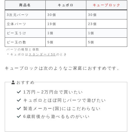
商品名
キュボロ
キューブロック
3次元パーツ
30個
30個
立体パーツ
19個
23個
ビー玉うけ
1個
1個
ビー玉の数
5個
5個
パーツの種類と個数
＊キュボロは
スタンダード50
のとき
キューブロックは次のようなご家庭におすすめです。
おすすめ
1万円～2万円台で買いたい
キュボロとほぼ同じパーツで遊びたい
製造メーカー(国)にはこだわらない
6歳前後から遊べるものがいい