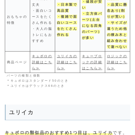
・値段が安
丈夫
・日本製で
・品質に懸
い
・面白いコ
高品質
念あり(削
・立方体パ
おもちゃの
ースをたく
・複雑で面
りが荒い)
ーツ(土台
特徴
さん作れる
白いコース
・サイズが
になる四角
・大人の脳
をたくさん
違うため他
のパーツ)
トレにもお
作れる
の積み木と
が多い
すすめ
組み合わせ
て遊べない
キュボロの
ユリイカの
キューブロ
ロジックの
商品ページ
詳細はこち
詳細はこち
ックの詳細
詳細はこち
ら≫
ら≫
はこちら≫
ら≫
パーツの種類と個数
＊キュボロはスタンダード50のとき
＊ユリイカはデラックス66のとき
ユリイカ
キュボロの類似品
の
おすすめ1つ目は、ユリイカ
です。