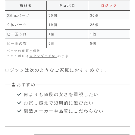
商品名
キュボロ
ロジック
3次元パーツ
30個
30個
立体パーツ
19個
25個
ビー玉うけ
1個
1個
ビー玉の数
5個
5個
パーツの種類と個数
＊キュボロは
スタンダード50
のとき
ロジックは次のようなご家庭におすすめです。
おすすめ
何よりも値段の安さを重視したい
お試し感覚で短期的に遊びたい
製造メーカーや品質にこだわらない