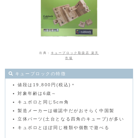
出典：
キューブロック取扱店 楽天
市場
キューブロックの特徴
値段は19,800円(税込)
＊
対象年齢は6歳～
キュボロと同じ5cm角
製造メーカーは確認中だがおそらく中国製
立体パーツ(土台となる四角のキューブ)が多い
キュボロとほぼ同じ種類や個数で遊べる