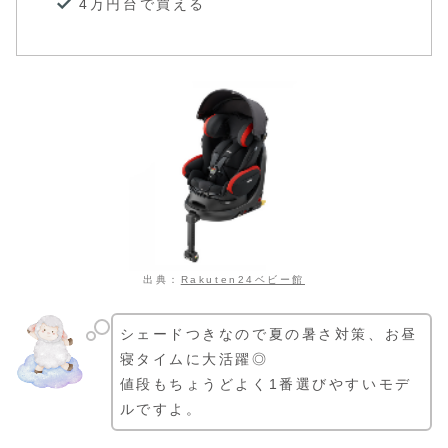
4万円台で買える
出典：
Rakuten24ベビー館
シェードつきなので夏の暑さ対策、お昼
寝タイムに大活躍◎
値段もちょうどよく1番選びやすいモデ
ルですよ。