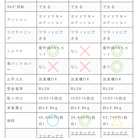
360°回転
できる
できる
できる
サイドマモー
サイドマモー
サイドマモー
クッション
ルクッション
ルクッション
ルクッション
リクライニン
フラットにで
フラットにで
フラットにで
グ
きる
きる
きる
紫外線99％カ
紫外線99％カ
シェード
なし
ット
ット
肩パッドカバ
なし
なし
あり
ー
お手入れ
洗濯機OK
洗濯機OK
洗濯機OK
安全基準
R129
R129
R129
取り付け
ISOFIX固定
ISOFIX固定
ISOFIX固定
本体重さ
約14.8kg
約14.8kg
約14.8kg
45,699円(税
39,800円(税
63,799円(税
値段
込)
込)
込)
フラディアプ
フラディアプ
フラディアプ