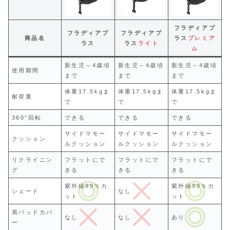
フラディアプ
フラディアプ
フラディアプ
商品名
ラス
プレミア
ラス
ラス
ライト
ム
新生児～4歳頃
新生児～4歳頃
新生児～4歳頃
使用期間
まで
まで
まで
体重17.5kgま
体重17.5kgま
体重17.5kgま
耐荷重
で
で
で
360°回転
できる
できる
できる
サイドマモー
サイドマモー
サイドマモー
クッション
ルクッション
ルクッション
ルクッション
リクライニン
フラットにで
フラットにで
フラットにで
グ
きる
きる
きる
紫外線99％カ
紫外線99％カ
シェード
なし
ット
ット
肩パッドカバ
なし
なし
あり
ー