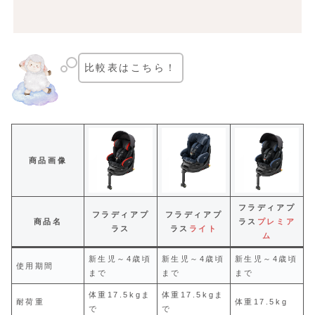
比較表はこちら！
商品画像
フラディアプ
フラディアプ
フラディアプ
商品名
ラス
プレミア
ラス
ラス
ライト
ム
新生児～4歳頃
新生児～4歳頃
新生児～4歳頃
使用期間
まで
まで
まで
体重17.5kgま
体重17.5kgま
耐荷重
体重17.5kg
で
で