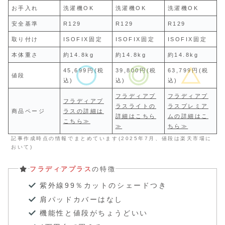
お手入れ
洗濯機OK
洗濯機OK
洗濯機OK
安全基準
R129
R129
R129
取り付け
ISOFIX固定
ISOFIX固定
ISOFIX固定
本体重さ
約14.8kg
約14.8kg
約14.8kg
45,699円(税
39,800円(税
63,799円(税
値段
込)
込)
込)
フラディアプ
フラディアプ
フラディアプ
ラスライトの
ラスプレミア
商品ページ
ラスの詳細は
詳細はこちら
ムの詳細はこ
こちら≫
≫
ちら≫
記事作成時点の情報でまとめています(2025年7月、値段は楽天市場に
おいて)
フラディアプラス
の特徴
紫外線99％カットのシェードつき
肩パッドカバーはなし
機能性と値段がちょうどいい