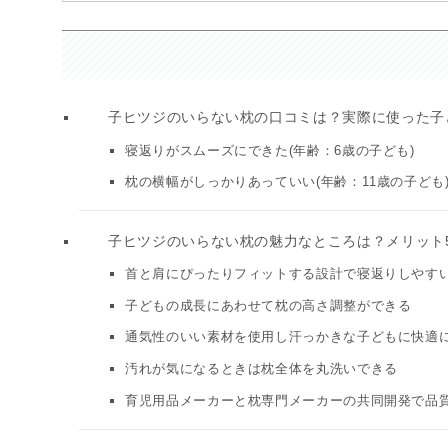
子ヒツジのいらない枕の口コミは？実際に使った子
寝返りがスムーズにできた(年齢：6歳の子ども)
枕の横幅がしっかりあっていい(年齢：11歳の子ども
子ヒツジのいらない枕の魅力なところは？メリット
首と肩にぴったりフィットする設計で寝返りしやす
子どもの成長にあわせて枕の高さ調整ができる
通気性のいい素材を使用し汗っかきな子どもに快適
汚れが気になるときは枕全体を丸洗いできる
育児用品メーカーと枕専門メーカーの共同開発で品