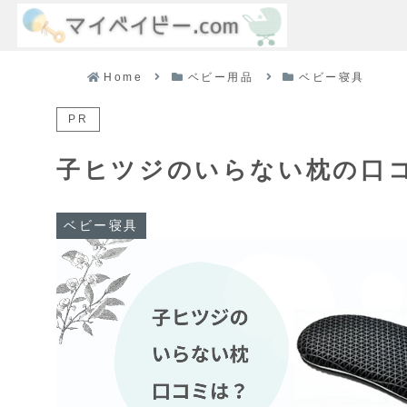
Home
ベビー用品
ベビー寝具
PR
子ヒツジのいらない枕の口
ベビー寝具