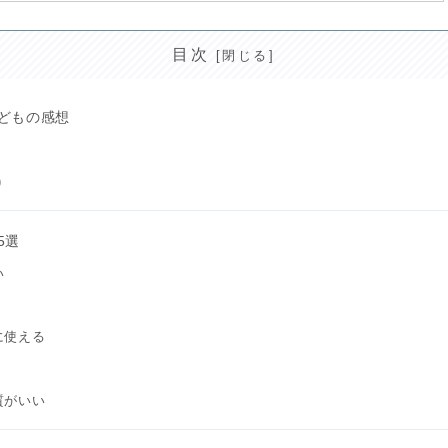
目次
どもの感想
)
5選
い
に使える
質がいい