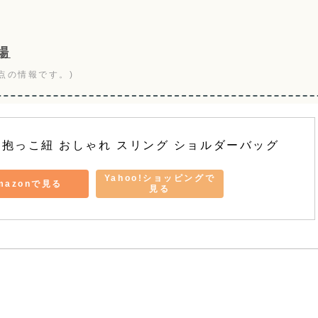
場
点の情報です。)
ト 抱っこ紐 おしゃれ スリング ショルダーバッグ
Yahoo!ショッピングで
mazonで見る
見る