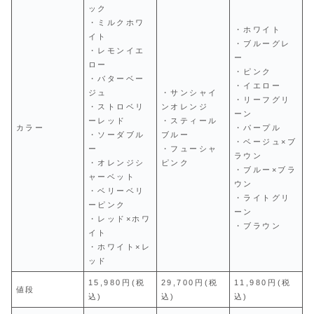
ック
・ミルクホワ
・ホワイト
イト
・ブルーグレ
・レモンイエ
ー
ロー
・ピンク
・バターベー
・イエロー
ジュ
・サンシャイ
・リーフグリ
・ストロベリ
ンオレンジ
ーン
ーレッド
・スティール
カラー
・パープル
・ソーダブル
ブルー
・ベージュ×ブ
ー
・フューシャ
ラウン
・オレンジシ
ピンク
・ブルー×ブラ
ャーベット
ウン
・ベリーベリ
・ライトグリ
ーピンク
ーン
・レッド×ホワ
・ブラウン
イト
・ホワイト×レ
ッド
15,980円(税
29,700円(税
11,980円(税
値段
込)
込)
込)