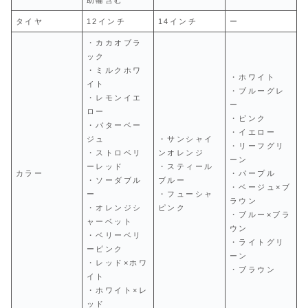
タイヤ
12インチ
14インチ
ー
・カカオブラ
ック
・ミルクホワ
・ホワイト
イト
・ブルーグレ
・レモンイエ
ー
ロー
・ピンク
・バターベー
・イエロー
ジュ
・サンシャイ
・リーフグリ
・ストロベリ
ンオレンジ
ーン
ーレッド
・スティール
カラー
・パープル
・ソーダブル
ブルー
・ベージュ×ブ
ー
・フューシャ
ラウン
・オレンジシ
ピンク
・ブルー×ブラ
ャーベット
ウン
・ベリーベリ
・ライトグリ
ーピンク
ーン
・レッド×ホワ
・ブラウン
イト
・ホワイト×レ
ッド