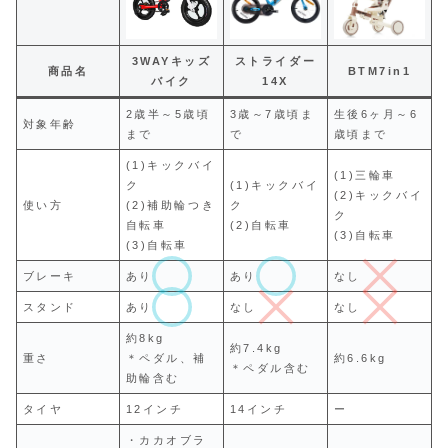
3WAYキッズ
ストライダー
商品名
BTM7in1
バイク
14X
2歳半～5歳頃
3歳～7歳頃ま
生後6ヶ月～6
対象年齢
まで
で
歳頃まで
(1)キックバイ
(1)三輪車
ク
(1)キックバイ
(2)キックバイ
使い方
(2)補助輪つき
ク
ク
自転車
(2)自転車
(3)自転車
(3)自転車
ブレーキ
あり
あり
なし
スタンド
あり
なし
なし
約8kg
約7.4kg
重さ
＊ペダル、補
約6.6kg
＊ペダル含む
助輪含む
タイヤ
12インチ
14インチ
ー
・カカオブラ