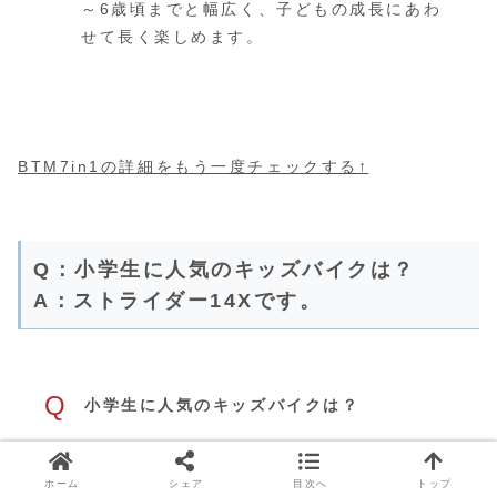
～6歳頃までと幅広く、子どもの成長にあわ
せて長く楽しめます。
BTM7in1の詳細をもう一度チェックする↑
Q：小学生に人気のキッズバイクは？
A：ストライダー14Xです。
Q
小学生に人気のキッズバイクは？
A
ストライダー14Xです。ストライダー14Xは
ホーム
シェア
目次へ
トップ