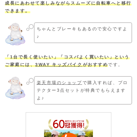
成長にあわせて楽しみながらスムーズに自転車へと移行
できます。
ちゃんとブレーキもあるので安心ですよ
♪
「1台で長く使いたい」「コスパよく買いたい」という
ご家庭には、
3WAY キッズバイク
がおすすめ
です。
楽天市場のショップ
で購入すれば、プロ
テクター3点セットが特典でもらえます
よ♪