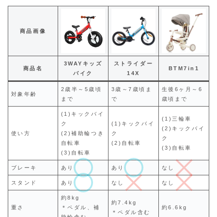
商品画像
3WAYキッズ
ストライダー
商品名
BTM7in1
バイク
14X
2歳半～5歳頃
3歳～7歳頃ま
生後6ヶ月～6
対象年齢
まで
で
歳頃まで
(1)キックバイ
(1)三輪車
ク
(1)キックバイ
(2)キックバイ
使い方
(2)補助輪つき
ク
ク
自転車
(2)自転車
(3)自転車
(3)自転車
ブレーキ
あり
あり
なし
スタンド
あり
なし
なし
約8kg
約7.4kg
重さ
＊ペダル、補
約6.6kg
＊ペダル含む
助輪含む