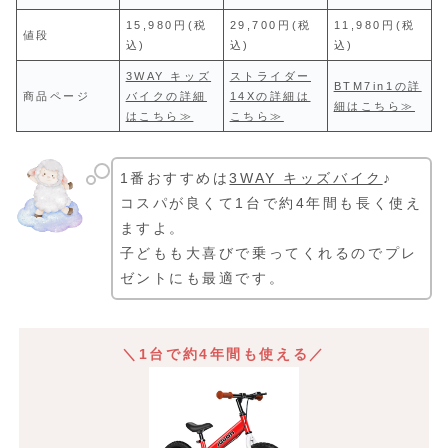
15,980円(税
29,700円(税
11,980円(税
値段
込)
込)
込)
3WAY キッズ
ストライダー
BTM7in1の詳
商品ページ
バイクの詳細
14Xの詳細は
細はこちら≫
はこちら≫
こちら≫
1番おすすめは
3WAY キッズバイク
♪
コスパが良くて1台で約4年間も長く使え
ますよ。
子どもも大喜びで乗ってくれるのでプレ
ゼントにも最適です。
＼1台で約4年間も使える／