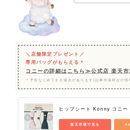
＼店舗限定プレゼント／
専用バッグがもらえる
＊
コニーの詳細はこちら≫公式店 楽天市
＊予告なく終了する場合があります(記事作成時点の情
ヒップシート Konny コニ
楽天市場で見る
A