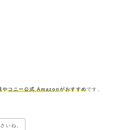
場
や
コニー公式 Amazon
がおすすめ
です。
ださいね。