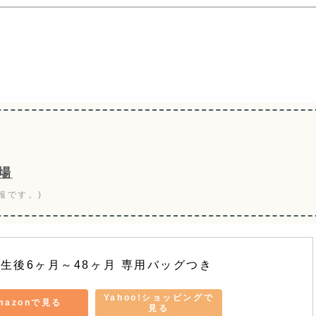
場
報です。)
ー 生後6ヶ月～48ヶ月 専用バッグつき
Yahoo!ショッピングで
mazonで見る
見る