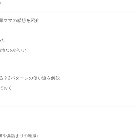
る
輩ママの感想を紹介
った
生地なのがいい
る？2パターンの使い道を解説
ておく
咳や鼻詰まりの軽減)