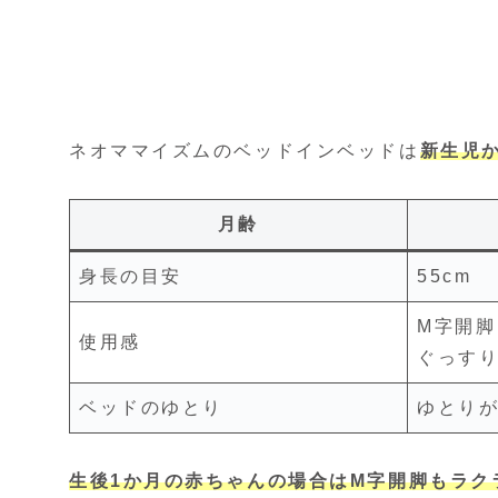
ネオママイズムのベッドインベッドは
新生児か
月齢
身長の目安
55cm
M字開脚
使用感
ぐっす
ベッドのゆとり
ゆとり
生後1か月の赤ちゃんの場合はM字開脚もラク