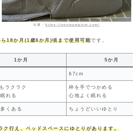
出典：
https://neomamaism.com/
ら18か月(1歳6か月)頃まで使用可能
です。
1か月
5か月
67cm
もラクラク
枠を手でつかめる
り眠れる
心地よく眠れる
が多くある
ちょうどいいゆとり
ラク行え、ベッドスペースにゆとりがあります。