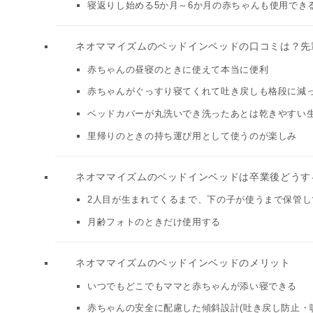
寝返りし始める5か月～6か月の赤ちゃんも使用でき
ネオママイズムのベッドインベッドの口コミは？先
赤ちゃんの昼寝のときに使えて本当に便利
赤ちゃんがぐっすり寝てくれて吐き戻しも格段に減
ベッドカバーが丸洗いでき洗ったあとは乾きやすい
里帰りのときの持ち運び用として使うのが楽しみ
ネオママイズムのベッドインベッドは卒業後どうす
2人目が生まれてくるまで、下の子が使うまで保管し
月齢フォトのときだけ使用する
ネオママイズムのベッドインベッドのメリット
いつでもどこでもママと赤ちゃんが添い寝できる
赤ちゃんの安全に配慮した傾斜設計(吐き戻し防止・