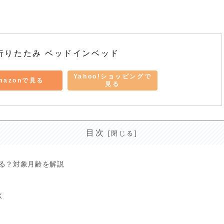
折りたたみ ベッドインベッド
Yahoo!ショッピングで
mazonで見る
見る
目次
る？対象月齢を解説
K