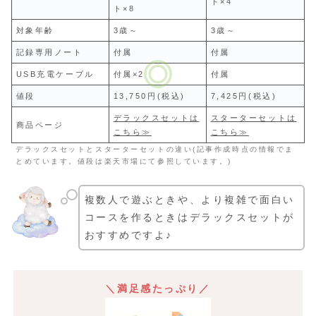
ト×4
ト×8
対象年齢
3歳～
3歳～
記録専用ノート
付属
付属
USB充電ケーブル
付属×2
付属
値段
13,750円(税込)
7,425円(税込)
デラックスセットは
スターターセットは
商品ページ
こちら≫
こちら≫
デラックスセットとスターターセットの違い(記事作成時点の情報でま
とめています。値段は楽天市場にて参照しています。)
複数人で遊ぶときや、より複雑で面白い
コースを作るときはデラックスセットが
おすすめですよ♪
＼満足感たっぷり／