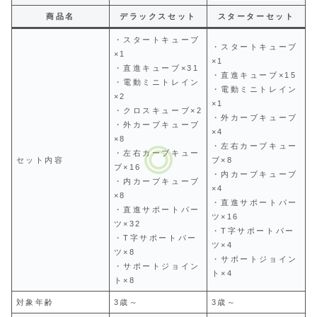
商品名
デラックスセット
スターターセット
・スタートキューブ
・スタートキューブ
×1
×1
・直進キューブ×31
・直進キューブ×15
・電動ミニトレイン
・電動ミニトレイン
×2
×1
・クロスキューブ×2
・外カーブキューブ
・外カーブキューブ
×4
×8
・左右カーブキュー
・左右カーブキュー
セット内容
ブ×8
ブ×16
・内カーブキューブ
・内カーブキューブ
×4
×8
・直進サポートパー
・直進サポートパー
ツ×16
ツ×32
・T字サポートパー
・T字サポートパー
ツ×4
ツ×8
・サポートジョイン
・サポートジョイン
ト×4
ト×8
対象年齢
3歳～
3歳～