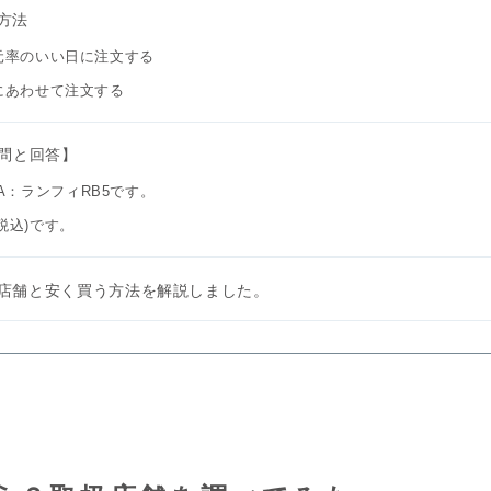
方法
還元率のいい日に注文する
期にあわせて注文する
問と回答】
A：ランフィRB5です。
税込)です。
店舗と安く買う方法を解説しました。