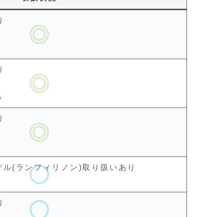
り
り
る
り
る
ル(ランフィリノン)取り扱いあり
り