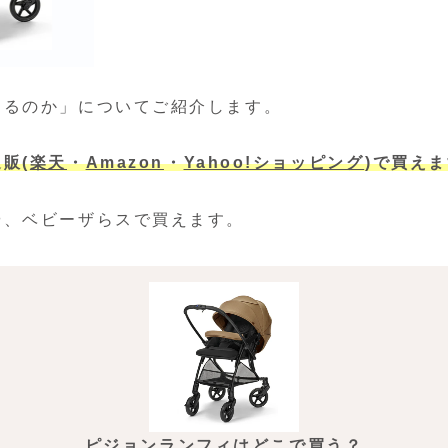
えるのか」についてご紹介します。
販(
楽天
・
Amazon
・
Yahoo!ショッピング
)で買え
や、ベビーザらスで買えます。
ピジョンランフィはどこで買う？