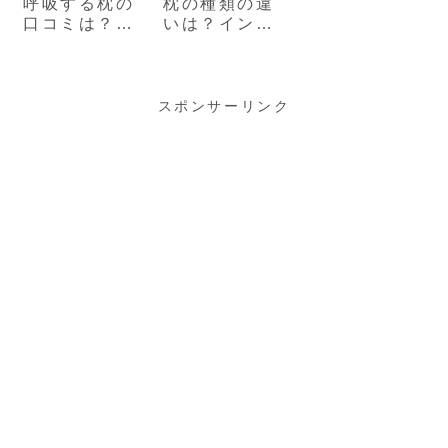
呼吸する枕の
枕の種類の違
口コミは？子
いは？インサ
育てママがデ
ートとパーソ
メリットも含
ナルムーブを
めて徹底解説
比較
スポンサーリンク