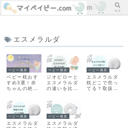
ホーム
検索
エスメラルダ
ベビー寝具
ベビー寝具
ベビー寝具
ベビー枕おす
ジオピローと
エスメラルダ
すめ3選！赤
エスメラルダ
枕どこで売っ
ちゃんの絶壁
の違いを比
てる？取扱店
や向き癖対策
較！どっちが
舗や安く買う
に悩むママ必
いいが現役マ
方法を解説
見
マ解説
ベビー寝具
ベビー寝具
エスメラルダ
エスメラルダ