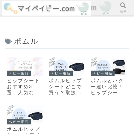
ホーム
検索
ポムル
ベビー用品
ベビー用品
ベビー用品
ヒップシート
ポムルヒップ
ポムルとハグ
おすすめ3
シートどこで
ー違い比較！
選！人気なシ
買う？取扱店
ヒップシート
ョルダーバッ
舗と安く買う
はどっちがい
グタイプを厳
方法
いか現役ママ
選
解説
ベビー用品
ポムルヒップ