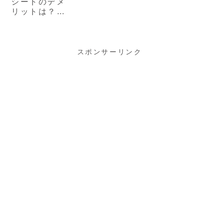
シートのデメ
リットは？気
になる口コミ
を現役ママ解
説
スポンサーリンク