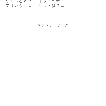
リベルとアッ
ィットのデメ
プリカヴィッ
リットは？現
トの違い比
役ママが口コ
較！どっちが
ミを解説
いいか現役マ
マ解説
スポンサーリンク