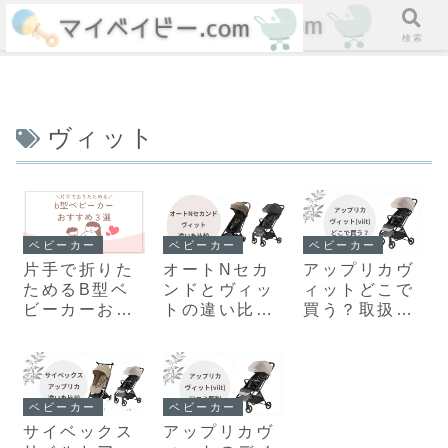
ホーム
検索
ヴィット
ベビーカー
ベビーカー
ベビーカー
片手で折りた
オートNセカ
アップリカヴ
ためるB型ベ
ンドとヴィッ
ィットどこで
ビーカーおす
トの違い比
買う？取扱店
すめ3選！現
較！どっちが
舗と安く買う
役ママが厳選
いいか現役マ
方法
マ解説
ベビーカー
ベビーカー
サイベックス
アップリカヴ