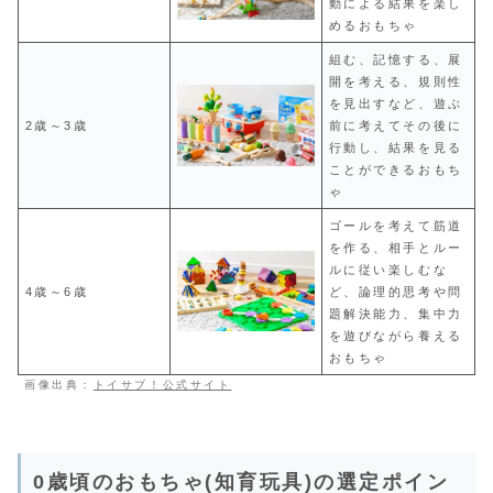
動による結果を楽し
めるおもちゃ
組む、記憶する、展
開を考える、規則性
を見出すなど、遊ぶ
2歳～3歳
前に考えてその後に
行動し、結果を見る
ことができるおもち
ゃ
ゴールを考えて筋道
を作る、相手とルー
ルに従い楽しむな
4歳～6歳
ど、論理的思考や問
題解決能力、集中力
を遊びながら養える
おもちゃ
画像出典：
トイサブ！公式サイト
0歳頃のおもちゃ(知育玩具)の選定ポイン