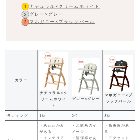
ナチュラル×クリームホワイト
グレー×グレー
マホガニー×ブラックパール
カラー
ナチュラル×ク
マホガニー×ブ
グレー×グレー
リームホワイ
ラックパール
ト
ランキング
1位
2位
3位
・あたたかみ
・北欧系のイ
・高級感があ
がある
メージ
る
・インテリア
・清潔感があ
・アクセント