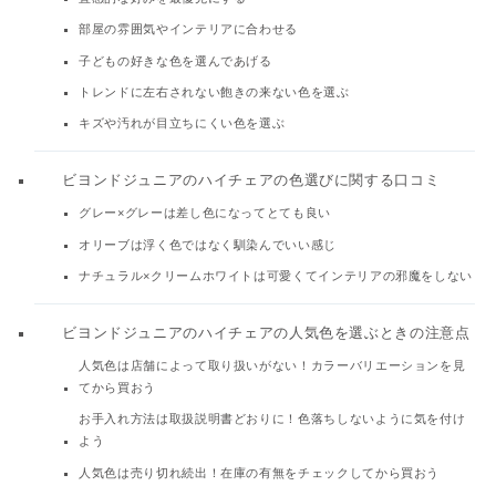
部屋の雰囲気やインテリアに合わせる
子どもの好きな色を選んであげる
トレンドに左右されない飽きの来ない色を選ぶ
キズや汚れが目立ちにくい色を選ぶ
ビヨンドジュニアのハイチェアの色選びに関する口コミ
グレー×グレーは差し色になってとても良い
オリーブは浮く色ではなく馴染んでいい感じ
ナチュラル×クリームホワイトは可愛くてインテリアの邪魔をしない
ビヨンドジュニアのハイチェアの人気色を選ぶときの注意点
人気色は店舗によって取り扱いがない！カラーバリエーションを見
てから買おう
お手入れ方法は取扱説明書どおりに！色落ちしないように気を付け
よう
人気色は売り切れ続出！在庫の有無をチェックしてから買おう