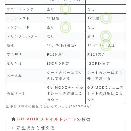
128°、132°、137°
サポートレッグ
あり
なし
ヘッドレスト
10段階
12段階
サンシェード
あり
なし
ドリンクホルダー
なし
あり
値段
18,530円(税込)
11,730円(税込)
安全基準
R129適合
R129適合
取り付け
ISOFIX固定
ISOFIX固定
シートカバーは取り
シートカバーは取り
お手入れ
外して洗える
外して洗える
GU MODEチャイル
GU MODEジュニア
商品ページ
ドシートの詳細はこ
シートの詳細はこち
ちら≫
ら≫
記事作成時点の情報でまとめています(2025年6月)
GU MODEチャイルドシート
の特徴
新生児から使える