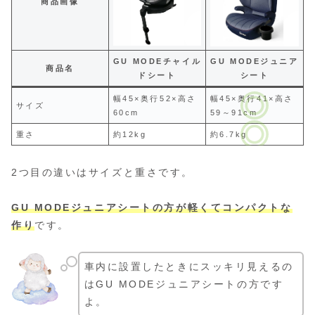
商品画像
GU MODEチャイル
GU MODEジュニア
商品名
ドシート
シート
幅45×奥行52×高さ
幅45×奥行41×高さ
サイズ
60cm
59～91cm
重さ
約12kg
約6.7kg
2つ目の違いはサイズと重さです。
GU MODEジュニアシートの方が軽くてコンパクトな
作り
です。
車内に設置したときにスッキリ見えるの
はGU MODEジュニアシートの方です
よ。