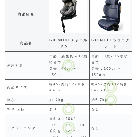
商品画像
GU MODEチャイル
GU MODEジュニア
商品名
ドシート
シート
年齢：新生児～12歳
年齢：3歳～12歳頃
頃まで
まで
使用対象
身長：40cm～
身長：100cm～
150cm
150cm
幅45×奥行52×高さ
幅45×奥行41×高さ
商品サイズ
60cm
59～91cm
重さ
約12kg
約6.7kg
360°回転
あり
なし
後向き：106°、
110°、114°、119°
リクライニング
なし
前向き：124°、