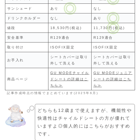
サンシェード
あり
なし
ドリンクホルダー
なし
あり
値段
18,530円(税込)
11,730円(税込)
安全基準
R129適合
R129適合
取り付け
ISOFIX固定
ISOFIX固定
シートカバーは取り
シートカバーは取り
お手入れ
外して洗える
外して洗える
GU MODEチャイル
GU MODEジュニア
商品ページ
ドシートの詳細はこ
シートの詳細はこち
ちら≫
ら≫
記事作成時点の情報でまとめています(2025年6月)
どちらも12歳まで使えますが、機能性や
快適性はチャイルドシートの方が優れて
いますよ◎個人的にはこちらがおすすめ
です。