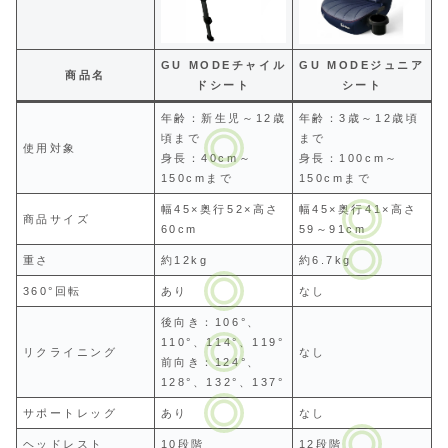
GU MODEチャイル
GU MODEジュニア
商品名
ドシート
シート
年齢：新生児～12歳
年齢：3歳～12歳頃
頃まで
まで
使用対象
身長：40cm～
身長：100cm～
150cmまで
150cmまで
幅45×奥行52×高さ
幅45×奥行41×高さ
商品サイズ
60cm
59～91cm
重さ
約12kg
約6.7kg
360°回転
あり
なし
後向き：106°、
110°、114°、119°
リクライニング
なし
前向き：124°、
128°、132°、137°
サポートレッグ
あり
なし
ヘッドレスト
10段階
12段階