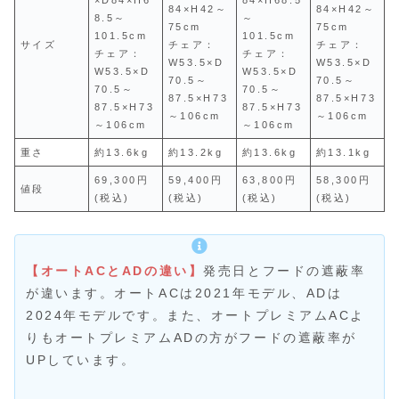
84×H42～
84×H42～
8.5～
～
75cm
75cm
101.5cm
101.5cm
サイズ
チェア：
チェア：
チェア：
チェア：
W53.5×D
W53.5×D
W53.5×D
W53.5×D
70.5～
70.5～
70.5～
70.5～
87.5×H73
87.5×H73
87.5×H73
87.5×H73
～106cm
～106cm
～106cm
～106cm
重さ
約13.6kg
約13.2kg
約13.6kg
約13.1kg
69,300円
59,400円
63,800円
58,300円
値段
(税込)
(税込)
(税込)
(税込)
【オートACとADの違い】
発売日とフードの遮蔽率
が違います。オートACは2021年モデル、ADは
2024年モデルです。また、オートプレミアムACよ
りもオートプレミアムADの方がフードの遮蔽率が
UPしています。