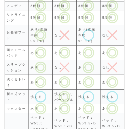
メロディ
8種類
8種類
8種類
8種類
リクライニ
5段階
5段階
5段階
5段階
ング
あり(遮蔽
あり(遮蔽
お昼寝フー
率約
なし
率約
なし
ド
98.1%)
95.6％)
頭マモール
あり
あり
あり
あり
パッド
スリープク
あり
なし
あり
なし
ッション
洗えるトレ
あり
あり
あり
あり
イ
新生児マッ
洗える、リ
洗える
洗える
洗える
ト
バーシブル
キャスター
あり
あり
あり
あり
ベッド：
ベッド：
ベッド：
ベッド：
W53.5
W53.5×D
W53.5×D
W53.5×D
×D84×H6
84×H68.5