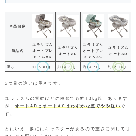
商品画像
ユラリズム
ユラリズム
ユラリズム
ユラリズム
商品名
オートプレ
オートプレ
オートAD
オートAD
ミアムAD
ミアムAC
重さ
約13.6kg
約13.2kg
約13.6kg
約13.1kg
5つ目の違いは重さです。
ユラリズムの電動はどの種類でも約13kg以上あります
が、
オートADとオートACはわずかな差でやや軽い
で
す。
とはいえ、脚にはキャスターがあるので重さに関しては