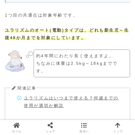
1つ目の共通点は対象年齢です。
ユラリズムのオート(電動)タイプは、どれも新生児～生
後48か月までを対象にしています。
約4年間にわたり長く使えますよ。
ちなみに体重は2.5kg～18kgまでで
す。
関連記事
ユラリズムはいつまで使える？何歳までの
使用が適切か解説
ホーム
シェア
目次へ
トップ