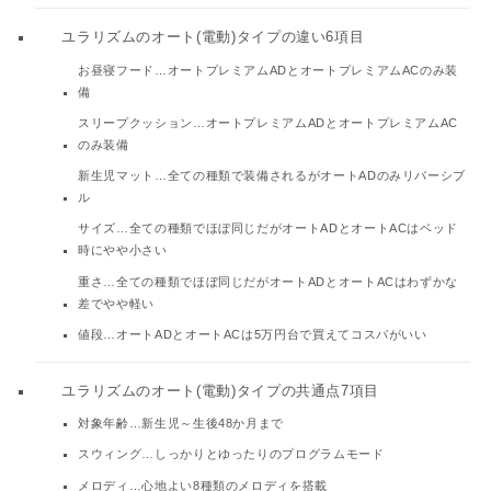
ユラリズムのオート(電動)タイプの違い6項目
お昼寝フード…オートプレミアムADとオートプレミアムACのみ装
備
スリープクッション…オートプレミアムADとオートプレミアムAC
のみ装備
新生児マット…全ての種類で装備されるがオートADのみリバーシブ
ル
サイズ…全ての種類でほぼ同じだがオートADとオートACはベッド
時にやや小さい
重さ…全ての種類でほぼ同じだがオートADとオートACはわずかな
差でやや軽い
値段…オートADとオートACは5万円台で買えてコスパがいい
ユラリズムのオート(電動)タイプの共通点7項目
対象年齢…新生児～生後48か月まで
スウィング…しっかりとゆったりのプログラムモード
メロディ…心地よい8種類のメロディを搭載