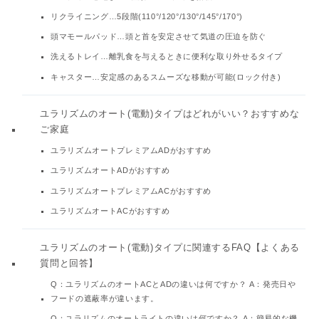
リクライニング…5段階(110°/120°/130°/145°/170°)
頭マモールパッド…頭と首を安定させて気道の圧迫を防ぐ
洗えるトレイ…離乳食を与えるときに便利な取り外せるタイプ
キャスター…安定感のあるスムーズな移動が可能(ロック付き)
ユラリズムのオート(電動)タイプはどれがいい？おすすめな
ご家庭
ユラリズムオートプレミアムADがおすすめ
ユラリズムオートADがおすすめ
ユラリズムオートプレミアムACがおすすめ
ユラリズムオートACがおすすめ
ユラリズムのオート(電動)タイプに関連するFAQ【よくある
質問と回答】
Q：ユラリズムのオートACとADの違いは何ですか？ A：発売日や
フードの遮蔽率が違います。
Q：ユラリズムのオートライトの違いは何ですか？ A：簡易的な機