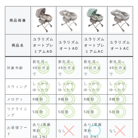
商品画像
ユラリズム
ユラリズム
ユラリズム
ユラリズム
商品名
オートプレ
オートプレ
オートAD
オートAC
ミアムAD
ミアムAC
新生児～
新生児～
新生児～
新生児～
対象年齢
48か月ま
48か月ま
48か月ま
48か月ま
で
で
で
で
しっかり、
しっかり、
しっかり、
しっかり、
スウィング
ゆったり
ゆったり
ゆったり
ゆったり
メロディ
8種類
8種類
8種類
8種類
リクライニ
5段階
5段階
5段階
5段階
ング
あり(遮蔽
あり(遮蔽
お昼寝フー
率約
なし
率約
なし
ド
98.1%)
95.6%)