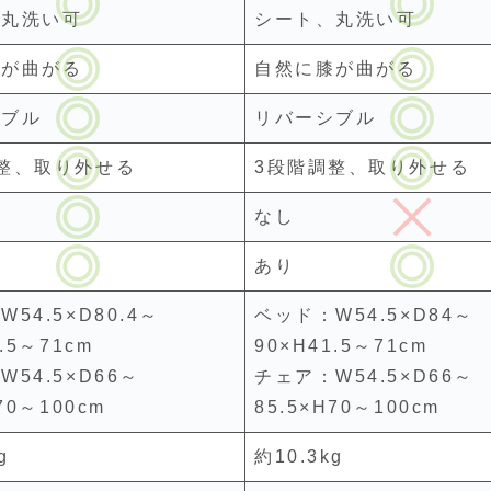
、丸洗い可
シート、丸洗い可
膝が曲がる
自然に膝が曲がる
シブル
リバーシブル
整、取り外せる
3段階調整、取り外せる
なし
あり
54.5×D80.4～
ベッド：W54.5×D84～
1.5～71cm
90×H41.5～71cm
54.5×D66～
チェア：W54.5×D66～
70～100cm
85.5×H70～100cm
g
約10.3kg