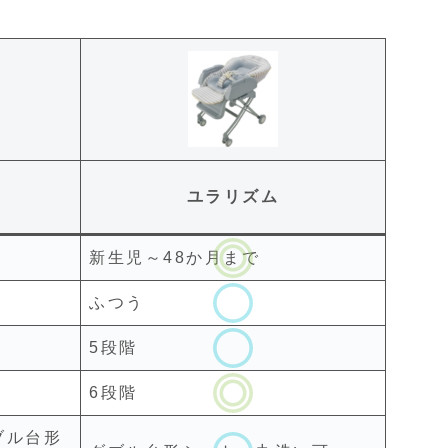
ユラリズム
新生児～48か月まで
ふつう
5段階
6段階
ブル台形