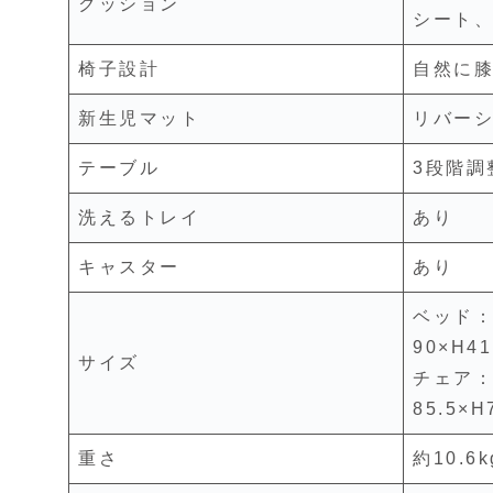
クッション
シート
椅子設計
自然に
新生児マット
リバー
テーブル
3段階調
洗えるトレイ
あり
キャスター
あり
ベッド：W
90×H4
サイズ
チェア：W
85.5×H
重さ
約10.6k