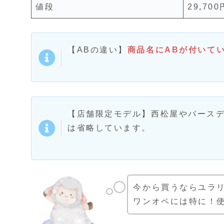
値段
29,70
【ABの違い】
商品名にABが付いてい
【店舗限定モデル】西松屋やバース
は省略しています。
今から買うならユラ
ワンオペには特に！