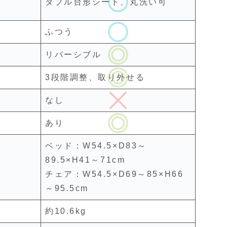
ダブル台形シート、丸洗い可
ふつう
リバーシブル
3段階調整、取り外せる
なし
あり
ベッド：W54.5×D83～
89.5×H41～71cm
チェア：W54.5×D69～85×H66
～95.5cm
約10.6kg